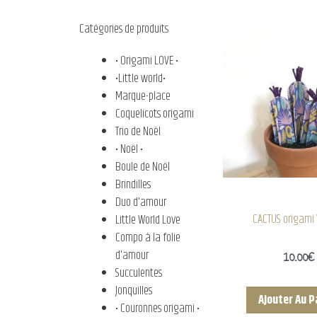
Catégories de produits
• Origami LOVE •
•Little world•
Marque-place
Coquelicots origami
Trio de Noël
• Noël •
Boule de Noël
Brindilles
Duo d'amour
CACTUS origami 
Little World Love
Compo à la folie
d'amour
10.00
€
Succulentes
Jonquilles
Ajouter Au P
• Couronnes origami •