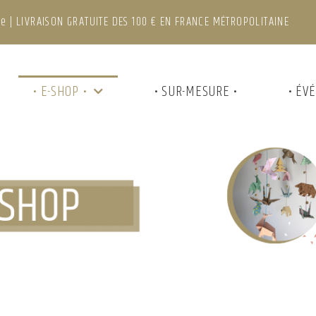
e | LIVRAISON GRATUITE DES 100 € EN FRANCE MÉTROPOLITAINE
• E-SHOP •
• SUR-MESURE •
• ÉV