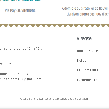
A PROPOS
ndi au vendredi de 10h à 19h.
Notre histoire
E-shop
gnables :
Le sur-mesure
one : 06.20.71.92.84
: surlabranche63@gmail.com
Evènementiel
© Sur la Branche 2021 – tous droits réservés. Designed by
LEELEE