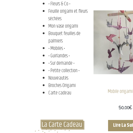
• Fleurs & Co •
Feuille origami et fleurs
séchées
Mon vase origami
Bouquet feuilles de
palmiers
• Mobiles •
• Guirlandes •
• Sur demande •
• Petite collection •
Nouveautés
Broches Origami
Mobile origami
Carte cadeau
50.00
€
Lire La Su