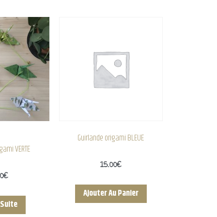
Guirlande origami BLEUE
igami VERTE
15.00
€
00
€
Ajouter Au Panier
 Suite