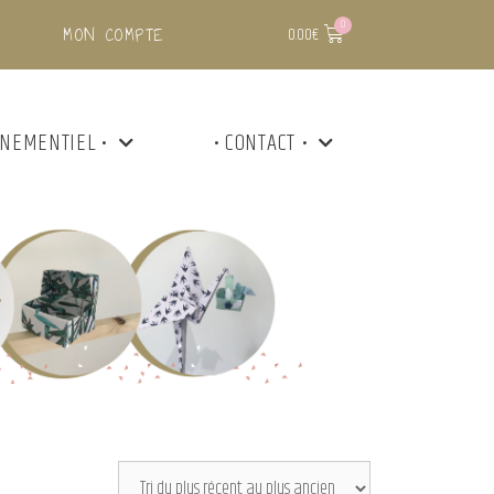
MON COMPTE
0.00
€
ÉNEMENTIEL •
• CONTACT •