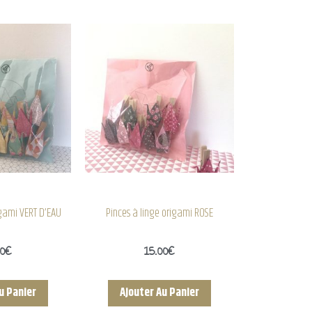
igami VERT D’EAU
Pinces à linge origami ROSE
00
€
15.00
€
u Panier
Ajouter Au Panier