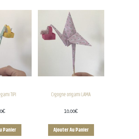
igami TIPI
Cigogne origami LAMA
00
€
10.00
€
u Panier
Ajouter Au Panier