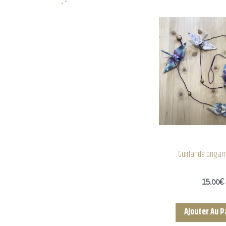
Guirlande origam
15.00
€
Ajouter Au P