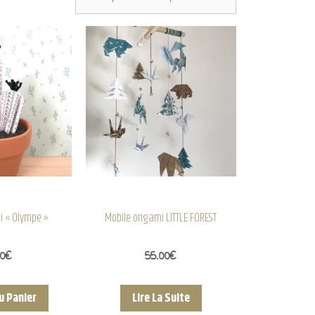
i « Olympe »
Mobile origami LITTLE FOREST
00
€
55.00
€
u Panier
Lire La Suite