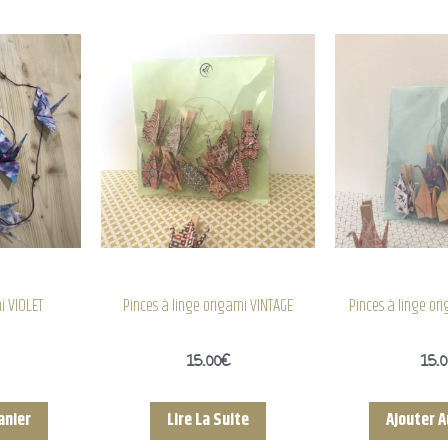
i VIOLET
Pinces à linge origami VINTAGE
Pinces à linge or
15.00
€
15.
anier
Lire La Suite
Ajouter A