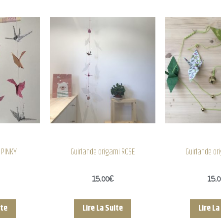
 PINKY
Guirlande origami ROSE
Guirlande or
15.00
€
15.
ite
Lire La Suite
Lire La