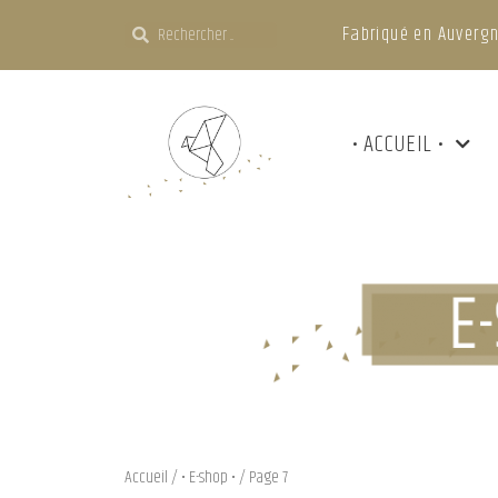
Fabriqué en Auvergn
• ACCUEIL •
Accueil
/
• E-shop •
/ Page 7