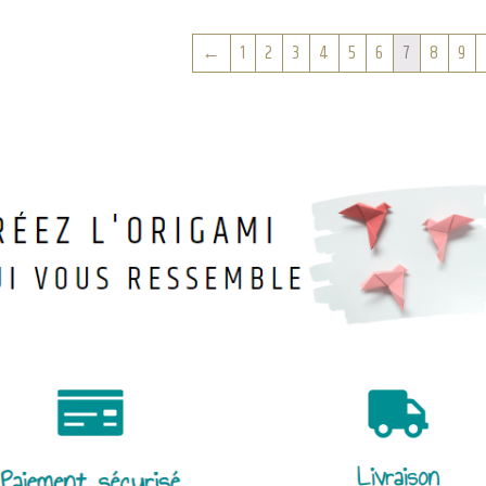
←
1
2
3
4
5
6
7
8
9