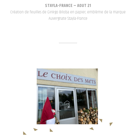
STAYLA-FRANCE – AOUT 21
Création de feuilles de Ginkgo Biloba en papier, emblème de la marque
Auvergnate Stayla-France