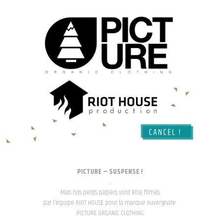
PICTURE – SUSPENSE !
…
Mais nos petits papiers vont être filmés
par l’équipe RIOT HOUSE pour la marque Auvergnate
PICTURE ORGANIC CLOTHING