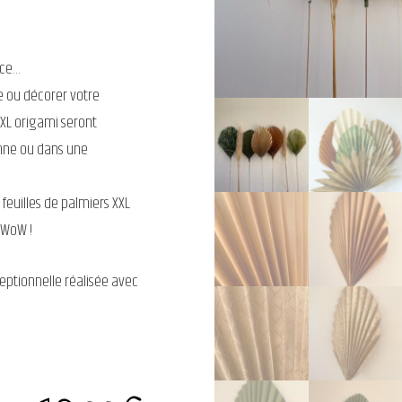
nce…
e ou décorer votre
 XXL origami seront
anne ou dans une
euilles de palmiers XXL
 WoW !
eptionnelle réalisée avec