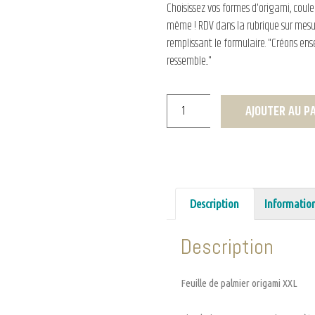
Choisissez vos formes d'origami, couleu
même ! RDV dans la rubrique sur mesu
remplissant le formulaire. "Créons ens
ressemble..."
AJOUTER AU P
Description
Informatio
Description
Feuille de palmier origami XXL