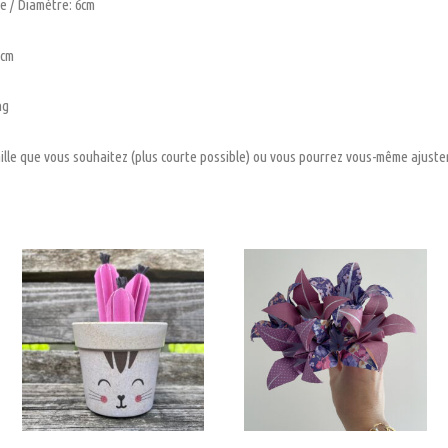
e / Diamètre: 6cm
5cm
ng
lle que vous souhaitez (plus courte possible) ou vous pourrez vous-même ajuster