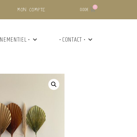
MON COMPTE
0.00
€
ÉNEMENTIEL •
• CONTACT •