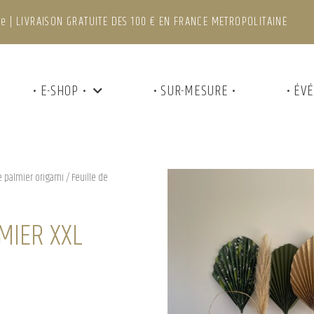
e | LIVRAISON GRATUITE DES 100 € EN FRANCE METROPOLITAINE
• E-SHOP •
• SUR-MESURE •
• ÉV
e palmier origami
/ Feuille de
MIER XXL