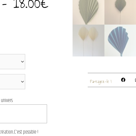
–
18.00
€
Partagez-le !
e univers
ation...C'est possible !