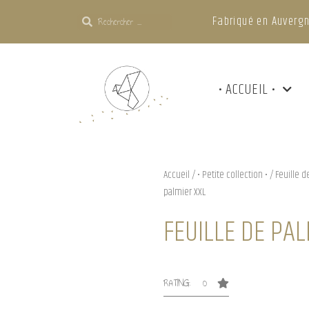
Fabriqué en Auvergn
• ACCUEIL •
Accueil
/
• Petite collection •
/
Feuille d
palmier XXL
FEUILLE DE PAL
RATING: 0