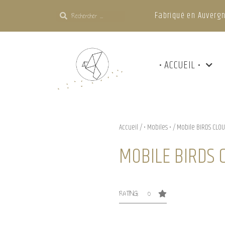
Fabriqué en Auvergn
• ACCUEIL •
Accueil
/
• Mobiles •
/ Mobile BIRDS CLO
MOBILE BIRDS 
RATING: 0