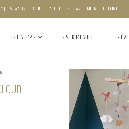
e | LIVRAISON GRATUITE DES 100 € EN FRANCE METROPOLITAINE
• E-SHOP •
• SUR-MESURE •
• ÉV
UD
CLOUD