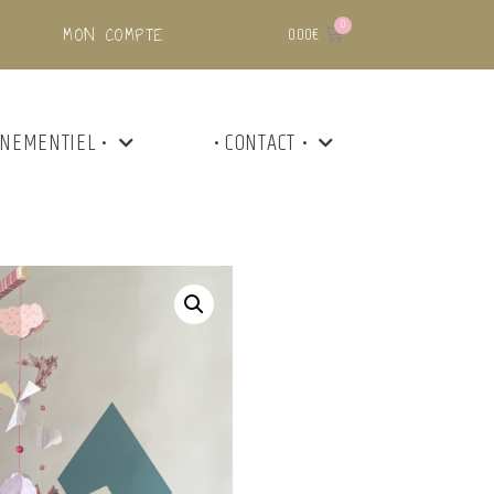
MON COMPTE
0.00
€
ÉNEMENTIEL •
• CONTACT •