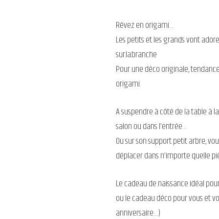
Rêvez en origami…
Les petits et les grands vont adorer
sur.la.branche
Pour une déco originale, tendance
origami.
A suspendre à côté de la table à l
salon ou dans l’entrée…
Ou sur son support petit arbre, vou
déplacer dans n’importe quelle piè
Le cadeau de naissance idéal pour 
ou le cadeau déco pour vous et vo
anniversaire…)