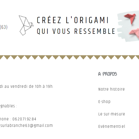
A PROPOS
ndi au vendredi de 10h à 19h.
Notre histoire
E-shop
gnables :
Le sur-mesure
one : 06.20.71.92.84
: surlabranche63@gmail.com
Evènementiel