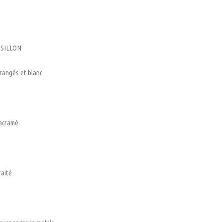
OISILLON
orangés et blanc
macramé
raité