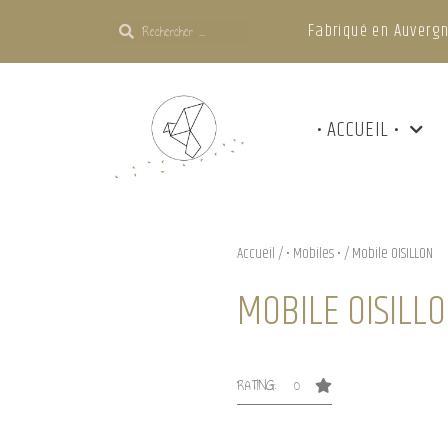
Fabriqué en Auvergn
• ACCUEIL •
Accueil
/
• Mobiles •
/ Mobile OISILLON
MOBILE OISILL
RATING: 0