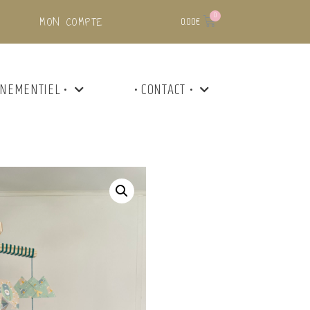
MON COMPTE
0.00
€
ÉNEMENTIEL •
• CONTACT •