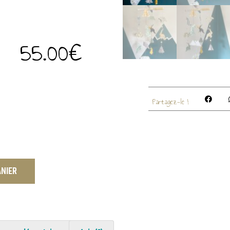
55.00
€
Partagez-le !
ANIER