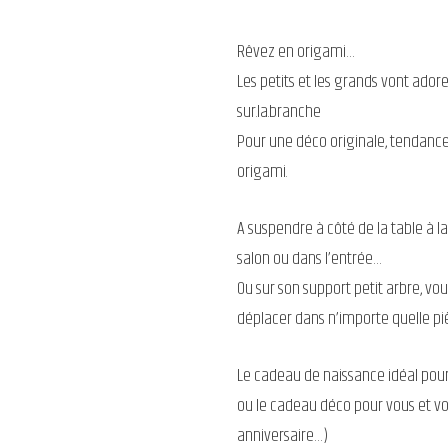
Rêvez en origami…
Les petits et les grands vont adorer
sur.la.branche
Pour une déco originale, tendance
origami.
A suspendre à côté de la table à l
salon ou dans l’entrée…
Ou sur son support petit arbre, vou
déplacer dans n’importe quelle piè
Le cadeau de naissance idéal pour 
ou le cadeau déco pour vous et vo
anniversaire…)