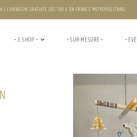
e | LIVRAISON GRATUITE DES 100 € EN FRANCE METROPOLITAINE
• E-SHOP •
• SUR-MESURE •
• ÉV
ON