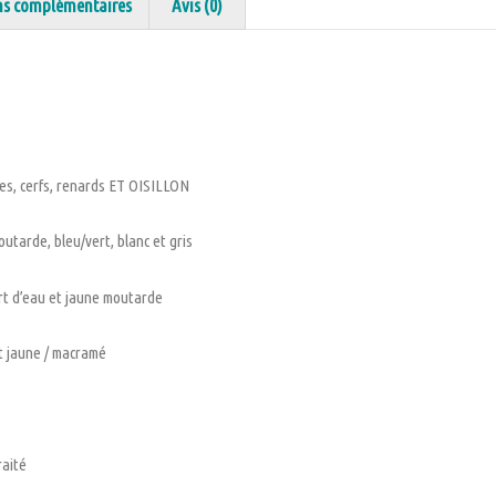
ns complémentaires
Avis (0)
nes, cerfs, renards ET OISILLON
utarde, bleu/vert, blanc et gris
ert d’eau et jaune moutarde
et jaune / macramé
raité