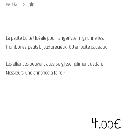
RATING: 0
La petite boîte ! Idéale pour ranger vos mignonneries;
trombones, petits bijoux précieux…OU en boîte cadeaux
Les alliances peuvent aussi se glisser joliment dedans !
Messieurs, une annonce à faire ?
4.00
€