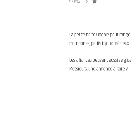
RATING: 0
La petite boîte ! Idéale pour rang
trombones, petits bijoux précieu
Les alliances peuvent aussi se glis
Messieurs, une annonce à faire ?