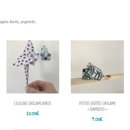
sapins dorés, argentés.
CIGOGNE ORIGAMI BIRDS
PETITES BOÎTES ORIGAMI
« BAMBOO »
10.00
€
4.00
€