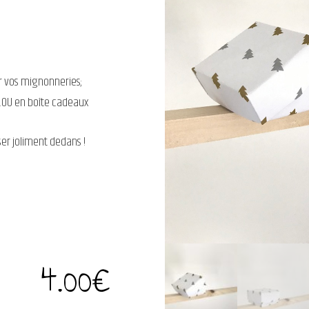
er vos mignonneries;
x…OU en boîte cadeaux
ser joliment dedans !
4.00
€