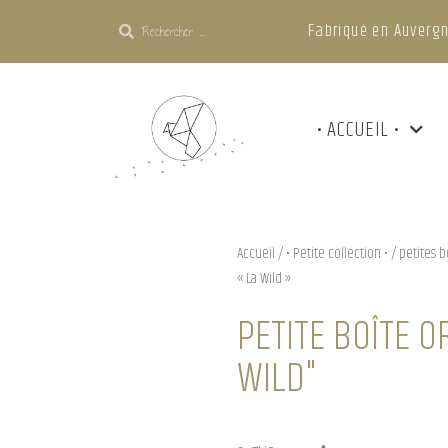
Fabriqué en Auvergn
• ACCUEIL •
Accueil
/
• Petite collection •
/
petites b
« La Wild »
PETITE BOÎTE O
WILD"