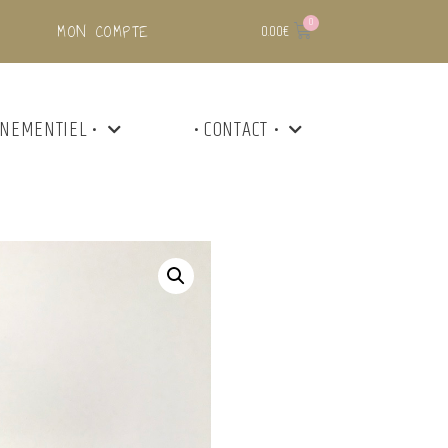
MON COMPTE
0.00
€
ÉNEMENTIEL •
• CONTACT •