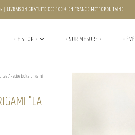
e | LIVRAISON GRATUITE DES 100 € EN FRANCE METROPOLITAINE
• E-SHOP •
• SUR-MESURE •
• ÉV
oîtes
/ Petite boîte origami
RIGAMI "LA