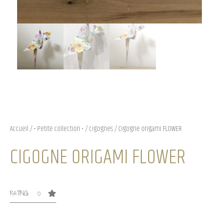
Accueil
/
• Petite collection •
/
cigognes
/ Cigogne origami FLOWER
CIGOGNE ORIGAMI FLOWER
RATING: 0