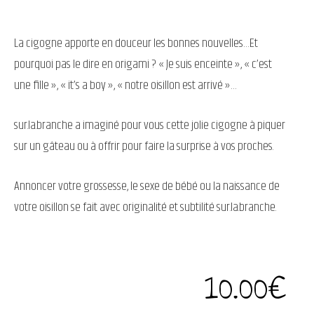
La cigogne apporte en douceur les bonnes nouvelles…Et
pourquoi pas le dire en origami ? « Je suis enceinte », « c’est
une fille », « it’s a boy », « notre oisillon est arrivé »…
sur.la.branche a imaginé pour vous cette jolie cigogne à piquer
sur un gâteau ou à offrir pour faire la surprise à vos proches.
Annoncer votre grossesse, le sexe de bébé ou la naissance de
votre oisillon se fait avec originalité et subtilité sur.la.branche.
10.00
€